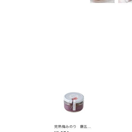
完熟梅みのり 藤五郎
（100g）