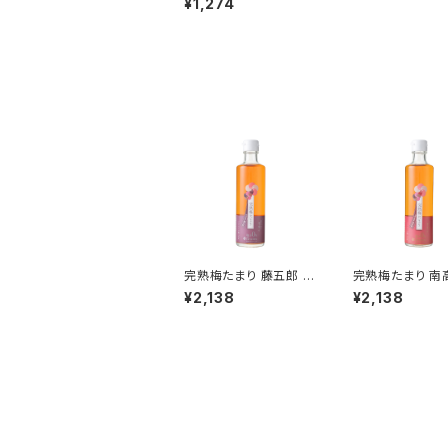
¥1,274
完熟梅たまり 藤五郎 (2
完熟梅たまり 南高
75ml)
75ml)
¥2,138
¥2,138